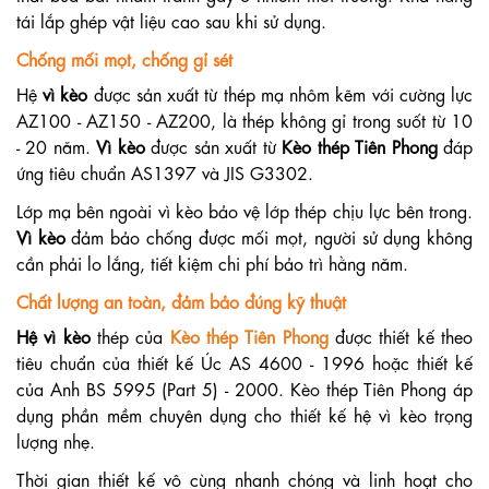
tái lắp ghép vật liệu cao sau khi sử dụng.
Chống mối mọt, chống gỉ sét
Hệ
vì kèo
được sản xuất từ thép mạ nhôm kẽm với cường lực
AZ100 - AZ150 - AZ200, là thép không gỉ trong suốt từ 10
- 20 năm.
Vì kèo
được sản xuất từ
Kèo thép Tiên Phong
đáp
ứng tiêu chuẩn AS1397 và JIS G3302.
Lớp mạ bên ngoài vì kèo bảo vệ lớp thép chịu lực bên trong.
Vì kèo
đảm bảo chống được mối mọt, người sử dụng không
cần phải lo lắng, tiết kiệm chi phí bảo trì hằng năm.
Chất lượng an toàn, đảm bảo đúng kỹ thuật
Hệ
vì kèo
thép của
Kèo thép Tiên Phong
được thiết kế theo
tiêu chuẩn của thiết kế Úc AS 4600 - 1996 hoặc thiết kế
của Anh BS 5995 (Part 5) - 2000. Kèo thép Tiên Phong áp
dụng phần mềm chuyên dụng cho thiết kế hệ vì kèo trọng
lượng nhẹ.
Thời gian thiết kế vô cùng nhanh chóng và linh hoạt cho