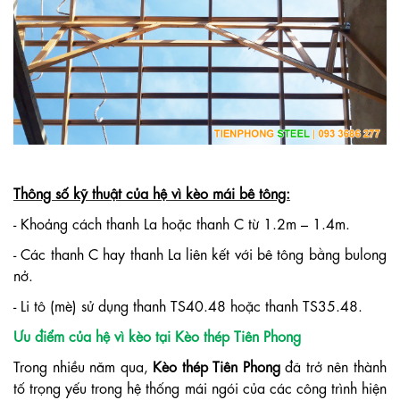
Thông số kỹ thuật của hệ vì kèo mái bê tông:
- Khoảng cách thanh La hoặc thanh C từ 1.2m – 1.4m.
- Các thanh C hay thanh La liên kết với bê tông bằng bulong
nở.
- Li tô (mè) sử dụng thanh TS40.48 hoặc thanh TS35.48.
Ưu điểm của hệ vì kèo tại Kèo thép Tiên Phong
Trong nhiều năm qua,
Kèo thép Tiên Phong
đã trở nên thành
tố trọng yếu trong hệ thống mái ngói của các công trình hiện