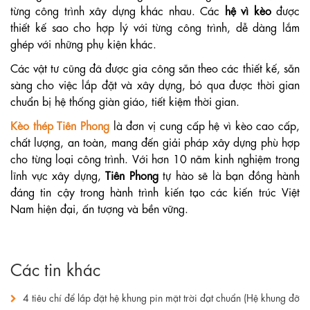
từng công trình xây dựng khác nhau. Các
hệ vì kèo
được
thiết kế sao cho hợp lý với từng công trình, dễ dàng lắm
ghép với những phụ kiện khác.
Các vật tư cũng đã được gia công sẵn theo các thiết kế, sẵn
sàng cho việc lắp đặt và xây dựng, bỏ qua được thời gian
chuẩn bị hệ thống giàn giáo, tiết kiệm thời gian.
Kèo thép Tiên Phong
là đơn vị cung cấp hệ vì kèo cao cấp,
chất lượng, an toàn, mang đến giải pháp xây dựng phù hợp
cho từng loại công trình. Với hơn 10 năm kinh nghiệm trong
lĩnh vực xây dựng,
Tiên Phong
tự hào sẽ là bạn đồng hành
đáng tin cậy trong hành trình kiến tạo các kiến trúc Việt
Nam hiện đại, ấn tượng và bền vững.
Các tin khác
4 tiêu chí để lắp đặt hệ khung pin mặt trời đạt chuẩn (Hệ khung đỡ