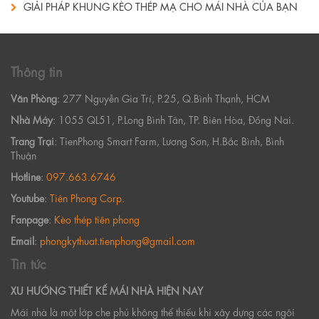
GIẢI PHÁP KHUNG KÈO THÉP MẠ CHO MÁI NHÀ CỦA BẠN
Thông tin
Văn Phòng
: 277 Nguyễn Gia Trí, P.25, Q.Bình Thạnh, HCM
Nhà Máy
: 1055 QL51, P.Long Bình Tân, TP. Biên Hòa, Đồng Nai.
Trang Trại
: TienPhong Smart Farm, Lương Sơn, H.Bắc Bình, Bình
Thuận
Hotline
:
097.663.6746
Youtube
:
Tiên Phong Corp.
Fanpage
:
Kèo thép tiên phong
Email
:
phongkythuat.tienphong@gmail.com
Tin tức
XU HƯỚNG THIẾT KẾ MÁI NHÀ HIỆN NAY
Mái nhà là một lớp che phủ không thể thiếu khi xây dựng các ngôi