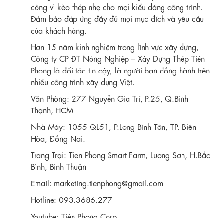
công vì kèo thép nhẹ cho mọi kiểu dáng công trình.
Đảm bảo đáp ứng đầy đủ mọi mục đích và yêu cầu
của khách hàng.
Hơn 15 năm kinh nghiệm trong lĩnh vực xây dựng,
Công ty CP ĐT Nông Nghiệp – Xây Dựng Thép Tiên
Phong là đối tác tin cậy, là người bạn đồng hành trên
nhiều công trình xây dựng Việt.
Văn Phòng: 277 Nguyễn Gia Trí, P.25, Q.Bình
Thạnh, HCM
Nhà Máy: 1055 QL51, P.Long Bình Tân, TP. Biên
Hòa, Đồng Nai.
Trang Trại: Tien Phong Smart Farm, Lương Sơn, H.Bắc
Bình, Bình Thuận
Email: marketing.tienphong@gmail.com
Hotline: 093.3686.277
Youtube: Tiên Phong Corp