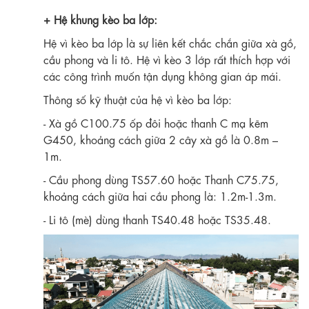
+ Hệ khung kèo ba lớp:
Hệ vì kèo ba lớp là sự liên kết chắc chắn giữa xà gồ,
cầu phong và li tô. Hệ vì kèo 3 lớp rất thích hợp với
các công trình muốn tận dụng không gian áp mái.
Thông số kỹ thuật của hệ vì kèo ba lớp:
- Xà gồ C100.75 ốp đôi hoặc thanh C mạ kẽm
G450, khoảng cách giữa 2 cây xà gồ là 0.8m –
1m.
- Cầu phong dùng TS57.60 hoặc Thanh C75.75,
khoảng cách giữa hai cầu phong là: 1.2m-1.3m.
- Li tô (mè) dùng thanh TS40.48 hoặc TS35.48.