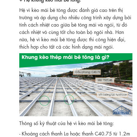
Hệ vì kèo mái bê tông được đánh giá cao trên thị
trường và áp dụng cho nhiều công trình xây dựng bởi
tính cách nhiệt cao giữa bê tông mái và ngói, từ đó
cách nhiệt vô cùng tốt cho toàn bộ ngôi nhà. Hơn
nữa, hệ vì kèo mái bê tông được thi công hiện đại,
thích hợp cho tất cả các hình dạng mái ngói.
Thông số kỹ thuật của hệ vì kèo mái bê tông:
- Khoảng cách thanh La hoặc thanh C40.75 từ 1.2m