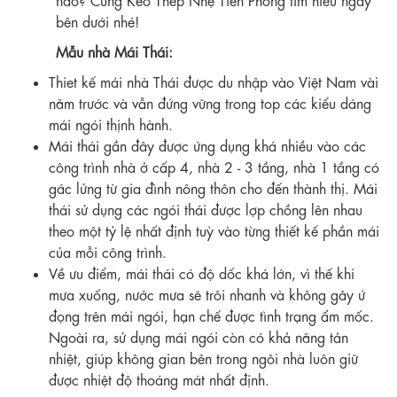
bên dưới nhé!
Mẫu nhà Mái Thái:
Thiet kế mái nhà Thái được du nhập vào Việt Nam vài
năm trước và vẫn đứng vững trong top các kiểu dáng
mái ngói thịnh hành.
Mái thái gần đây được ứng dụng khá nhiều vào các
công trình nhà ở cấp 4, nhà 2 - 3 tầng, nhà 1 tầng có
gác lửng từ gia đình nông thôn cho đến thành thị. Mái
thái sử dụng các ngói thái được lợp chồng lên nhau
theo một tỷ lệ nhất định tuỳ vào từng thiết kế phần mái
của mỗi công trình.
Về ưu điểm, mái thái có độ dốc khá lớn, vì thế khi
mưa xuống, nước mưa sẽ trôi nhanh và không gây ứ
đọng trên mái ngói, hạn chế được tình trạng ẩm mốc.
Ngoài ra, sử dụng mái ngói còn có khả năng tản
nhiệt, giúp không gian bên trong ngôi nhà luôn giữ
được nhiệt độ thoáng mát nhất định.