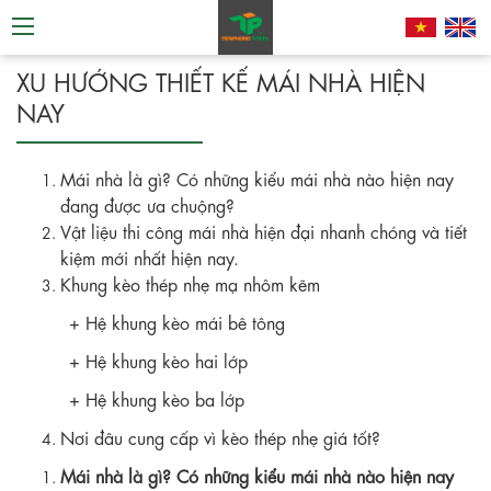
XU HƯỚNG THIẾT KẾ MÁI NHÀ HIỆN
NAY
Mái nhà là gì? Có những kiểu mái nhà nào hiện nay
đang được ưa chuộng?
Vật liệu thi công mái nhà hiện đại nhanh chóng và tiết
kiệm mới nhất hiện nay.
Khung kèo thép nhẹ mạ nhôm kẽm
+ Hệ khung kèo mái bê tông
+ Hệ khung kèo hai lớp
+ Hệ khung kèo ba lớp
Nơi đâu cung cấp vì kèo thép nhẹ giá tốt?
Mái nhà là gì? Có những kiểu mái nhà nào hiện nay