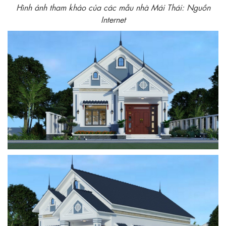
Hình ảnh tham khảo của các mẫu nhà Mái Thái: Nguồn
Internet