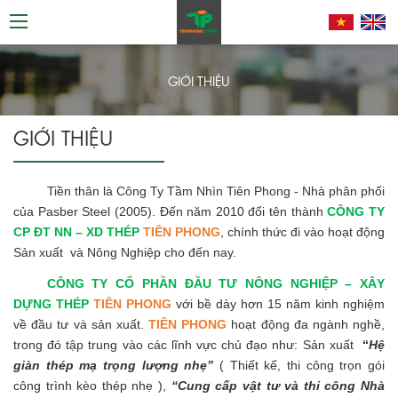
GIỚI THIỆU
GIỚI THIỆU
Tiền thân là Công Ty Tầm Nhìn Tiên Phong - Nhà phân phối
của Pasber Steel (2005). Đến năm 2010 đổi tên thành
CÔNG TY
CP ĐT NN – XD THÉP
TIÊN PHONG
, chính thức đi vào hoạt động
Sản xuất và Nông Nghiệp cho đến nay.
CÔNG TY CỔ PHẦN ĐẦU TƯ NÔNG NGHIỆP – XÂY
DỰNG THÉP
TIÊN PHONG
với bề dày hơn 15 năm kinh nghiệm
về đầu tư và sản xuất.
TIÊN PHONG
hoạt động đa ngành nghề,
trong đó tập trung vào các lĩnh vực chủ đạo như: Sản xuất
“
Hệ
giàn thép mạ trọng lượng nhẹ”
( Thiết kế, thi công trọn gói
công trình kèo thép nhẹ ),
“Cung cấp vật tư và thi công Nhà