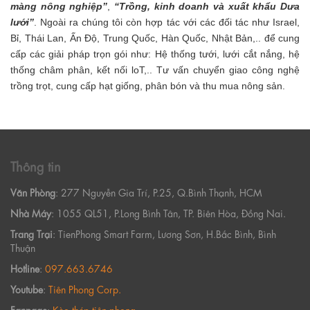
màng nông nghiệp”
,
“Trồng, kinh doanh và xuất khẩu Dưa
lưới”
. Ngoài ra chúng tôi còn hợp tác với các đối tác như Israel,
Bỉ, Thái Lan, Ấn Độ, Trung Quốc, Hàn Quốc, Nhật Bản,.. để cung
cấp các giải pháp trọn gói như: Hệ thống tưới, lưới cắt nắng, hệ
thống châm phân, kết nối loT,.. Tư vấn chuyển giao công nghệ
trồng trọt, cung cấp hạt giống, phân bón và thu mua nông sản.
Thông tin
Văn Phòng
: 277 Nguyễn Gia Trí, P.25, Q.Bình Thạnh, HCM
Nhà Máy
: 1055 QL51, P.Long Bình Tân, TP. Biên Hòa, Đồng Nai.
Trang Trại
: TienPhong Smart Farm, Lương Sơn, H.Bắc Bình, Bình
Thuận
Hotline
:
097.663.6746
Youtube
:
Tiên Phong Corp.
Fanpage
:
Kèo thép tiên phong